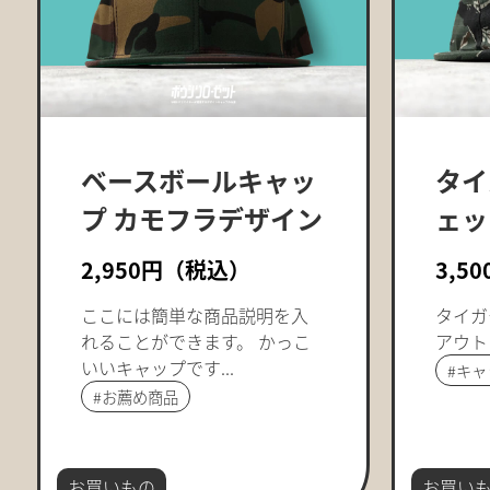
ベースボールキャッ
タイ
プ カモフラデザイン
ェッ
2,950円（税込）
3,5
ここには簡単な商品説明を入
タイガ
れることができます。 かっこ
アウトド
いいキャップです...
#
キャ
#
お薦め商品
お買いもの
お買い