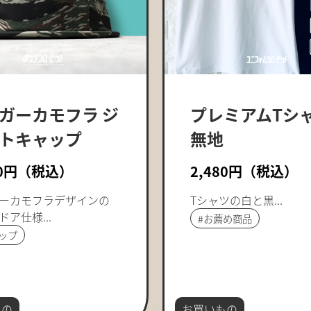
ガーカモフラ ジ
プレミアムTシ
トキャップ
無地
00円（税込）
2,480円（税込）
ーカモフラデザインの
Tシャツの白と黒...
ア仕様...
#
お薦め商品
ップ
もの
お買いもの