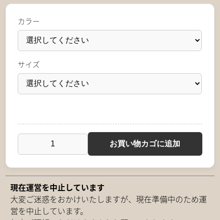
–
カラー
¥3,000
サイズ
お買い物カゴに追加
ベ
ー
ス
ボ
現在運営を中止しています
ー
大変ご迷惑をおかけいたしますが、現在準備中のため運
ル
営を中止しています。
キ