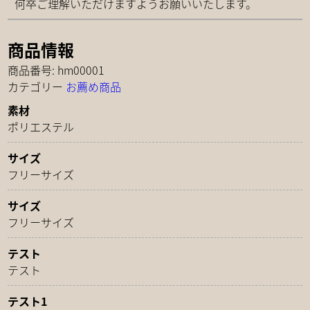
何卒ご理解いただけますようお願いいたします。
ャ
ッ
商品情報
プ
カ
商品番号: hm00001
モ
カテゴリー
お薦め商品
フ
素材
ラ
ポリエステル
デ
ザ
サイズ
イ
フリーサイズ
ン
個
サイズ
フリーサイズ
テスト
テスト
テスト1