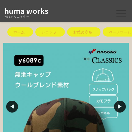
huma works
WEBクリエイター
ホーム
ショップ
お薦め商品
ベースボール